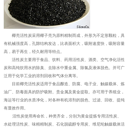
椰壳活性炭
采用椰子壳为原料精制而成，外形为不定形颗粒，具
有机械强度高，孔隙结构发达，比表面积大，吸附速度快，吸附容量
高，易于再生，经久耐用等特点。
活性炭主要用于食品、饮料、药用活性炭、酒类、空气净化活性
炭和高纯饮用水的除臭、去除水中重金属、除氯及液体脱色。并可广
泛用于化学工业的溶剂回收和气体分离等。
目前椰壳活性炭适用于食品酿造、防腐、电子业、触媒载体、炼
油厂、防毒面具的防护吸附。贵金属及黄金提取。亦可用于养殖业，
海运等行业的水质净化，对各种有机溶剂的脱色、过滤、回收、提纯
有显效作用。
活性炭使用寿命长，种类齐全，分别为黄金提炼专用活性炭、
水处理活性炭、味精精制炭、石化脱硫醇专用炭、维尼纶触媒载体活