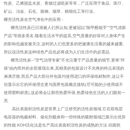
性炭、乙烯脱盐水炭、香烟过滤咀炭等等，广泛应用于食品、医疗、
矿山、冶金、石化、炼钢、烟草、精细化工等行业。
椰壳活性炭在空气净化中的应用：
椰壳活性炭已日渐被人们所认知,更被冠以"除甲醛能手""空气清新
产品"等很多美名.随着生活水平的提高,空气质量的好坏对人身体产生
的影响也越发被关注,这时的人们也更多的把健康生活看的越来越重,
所以说活性炭这种绿色产品也必将成为人们生活中的必需品.
椰壳活性炭--"空气治理专家"不光注重于产品质量的细节,更将"环
保"由内而外的全部展现出来,其精美的包装设计不光将的特点表现的
淋漓尽致,而且产品大部分外包装均使用进口的环保纸材制作,这让不
但显示出它的环保理念更与国界包装概念接轨(尽可能的少使用或不
使用塑料材质),这必将会让那些热爱环保,热爱绿色生活的人们眼前一
亮.
高比表面积活性炭是世界上广泛研究的活性炭领域,它在双电层
电容器的电极材料、催化剂载体和一些特殊的吸附领域已展示出优异
的性能.KOH活化法是生产高比表面积活性炭的成熟的方法.但困扰