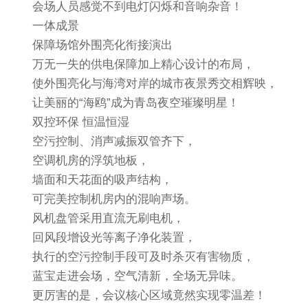
会场人员感觉不到电灯闪烁和音响杂音！
一体成景
保障场馆外围亮化衔接演出
万无一失的供电保障加上精心设计的布局，
使外围亮化与海湾对岸的城市夜景秀交相辉映，
让美丽的“海鸥”成为青岛夜空璀璨明星！
双控环保 恒温恒湿
空污控制、消声减振双管齐下，
空调机房的浮筑地板，
墙面和天花面的吸声结构，
可完美控制机房内的混响声场。
风机盘管采用直流无刷电机，
回风段增设光等离子净化装置，
执行的空污控制手段可及时杀灭有害物质，
蓝宝走进会场，空气清新，全场无异味。
更厉害的是，会议核心区域竟然实现零温差！