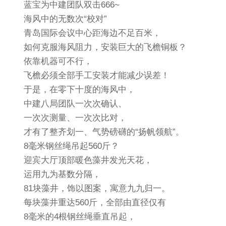
蓝宝为中建团队双击666~
海风中的无数次“校对”
青岛国际会议中心距海边不足百米，
如何克服海风阻力，安装巨大的飞檐铜板？
依靠机器可不行，
飞檐必须全部手工安装才能减少误差！
于是，在零下十度的海风中，
中建八局团队一次次确认、
一次次测量、一次次比对，
才有了整齐划一、气势磅礴的“扬帆领航”。
8毫米钢丝绳吊起560斤？
迎宾大厅顶部暖色藻井发光天花，
运用九为基数分隔，
81块藻井，饰以图案，寓意九九归一。
每块藻井重达560斤，全部由直径仅有
8毫米的4根钢丝绳垂直吊起，