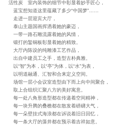
活性炭
室内装饰的细节中彰显着妙手匠心，
蓝宝想知道这里蕴藏了多少“中国梦”……
走进一层迎宾大厅，
泰山主题国画挥洒着她的豪迈，
一带一路石雕流露着她的风情，
锻打的錾铜板彰显着她的精致。
大厅内陈设的纯雕漆工艺作品，
出自中建员工之手，造型古朴典雅。
以“智”为本，以“亭”为体，以“水”为表，
以明道融通、汇智和合来定义空间。
场馆一层小会议室造型由下而上向中间聚合，
取上合组织汇聚八方的美好寓意。
每一处八角形造型都在传递着空间精神，
每一块升腾的叠檐都在散发着磅礴大气，
每一朵壁挂式海浪都在诉说着旧日回忆，
每一条大厅的藻井都在预示着吉祥如意。