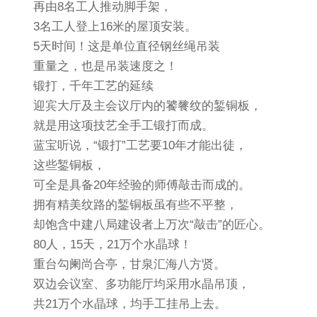
再由8名工人推动脚手架，
3名工人登上16米的屋顶安装。
5天时间！这是单位直径钢丝绳吊装
重量之，也是吊装速度之！
锻打，千年工艺的延续
迎宾大厅及主会议厅内的饕餮纹的錾铜板，
就是用这项技艺全手工锻打而成。
蓝宝听说，“锻打”工艺要10年才能出徒，
这些錾铜板，
可全是具备20年经验的师傅敲击而成的。
拥有精美纹路的錾铜板虽有些不平整，
却饱含中建八局建设者上万次“敲击”的匠心。
80人，15天，21万个水晶球！
重台勾阑尚合亭，甘泉汇海八方贤。
双边会议室、多功能厅均采用水晶吊顶，
共21万个水晶球，均手工挂吊上去。