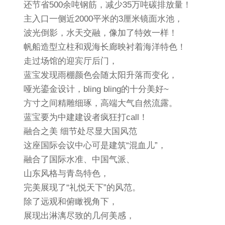
还节省500余吨钢筋，减少35万吨碳排放量！
主入口一侧近2000平米的3厘米镜面水池，
波光倒影，水天交融，像加了特效一样！
帆船造型立柱和观海长廊映衬着海洋特色！
走过场馆的迎宾厅后门，
蓝宝发现雨棚颜色会随太阳升落而变化，
哑光鎏金设计，bling bling的十分美好~
方寸之间精雕细琢，高端大气自然流露。
蓝宝要为中建建设者疯狂打call！
融合之美 细节处尽显大国风范
这座国际会议中心可是建筑“混血儿”，
融合了国际水准、中国气派、
山东风格与青岛特色，
完美展现了“礼悦天下”的风范。
除了远观和俯瞰视角下，
展现出淋漓尽致的几何美感，