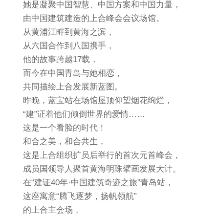
她是凝聚中国智慧、中国方案和中国力量，
由中国建筑建造的上合峰会会议场馆。
从黄浦江畔到黄海之滨，
从六国合作到八国携手，
他的故事跨越17载，
而今在中国青岛与她相恋，
共同描绘上合发展新蓝图。
昨晚，蓝宝站在场馆屋顶仰望烟花绚烂，
“建”证着他们倾倒世界的爱情……
这是一个看脸的时代！
和合之美，和合共生，
这是上合组织扩员后举行的首次元首峰会，
成员国领导人聚首黄海明珠擘画发展大计。
在“建证40年·中国建筑奇迹之旅”青岛站，
这座寓意“腾飞逐梦，扬帆领航”
的上合主会场，