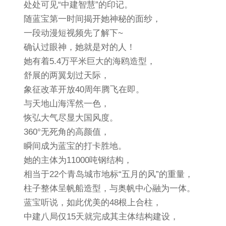
处处可见“中建智慧”的印记。
随蓝宝第一时间揭开她神秘的面纱，
一段动漫短视频先了解下~
确认过眼神，她就是对的人！
她有着5.4万平米巨大的海鸥造型，
舒展的两翼划过天际，
象征改革开放40周年腾飞在即。
与天地山海浑然一色，
恢弘大气尽显大国风度。
360°无死角的高颜值，
瞬间成为蓝宝的打卡胜地。
她的主体为11000吨钢结构，
相当于22个青岛城市地标“五月的风”的重量，
柱子整体呈帆船造型，与奥帆中心融为一体。
蓝宝听说，如此优美的48根上合柱，
中建八局仅15天就完成其主体结构建设，