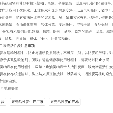
农药残留物和其他有机污染物，余氯、半脱氯值，以及有机溶剂的回收等
泛应用于饮用水、工业用水和废水的深度净化以及气相吸附，如电厂、
净化处理，能有效吸附水中的游离氯、酚、硫和其它有机污染特，特别是致
气体脱硫、石油催化重整，气体分离、变压吸附、空气干燥、食品保鲜、
、净化;有机溶剂回收;制糖、味精、医药、酒类、饮料的脱色、除臭、精制
杂、除臭、去异味、载体、净化、回收等功能。
" 果壳活性炭注意事项
在运输过程中，防止与坚硬物质混状，不可踩、踏，以防炭粒破碎，影
于多孔型吸附剂，所以在运输储存和使用过程中，都要绝对防止水浸，
物质在使用过程中，应禁止焦油类物质带入活性炭床，以免堵塞活性炭
在储存或运输时，防止与火源直接接触，以防着火、活性炭再生时避免进
活性炭自燃。
产地在哪里
性炭
果壳活性炭生产厂家
果壳活性炭的产地