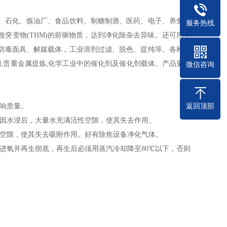
。
石化、炼油厂、食品饮料、制糖制酒、医药、电子、养鱼、
服务热线
突变物(THM)的前驱物质，达到净化除杂去异味。还可用于
防毒面具、解媒载体，工业溶剂过滤、脱色、提纯等。各种气
;贵重金属提炼;化学工业中的催化剂及催化剂载体。产品更具
微信咨询
响质量。
返回顶部
因水浸后，大量水充满活性空隙，使其失去作用。
空隙，使其失去吸附作用。好有除焦设备净化气体。
氧并再生彻底，再生后必须用蒸汽冷却降至80℃以下，否则