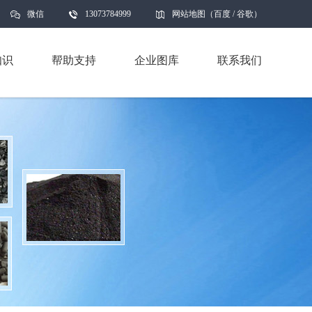
微信
13073784999
网站地图
（
百度
/
谷歌
）
知识
帮助支持
企业图库
联系我们